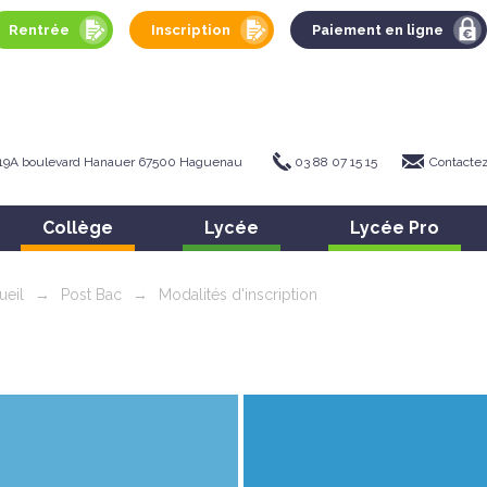
Rentrée
Inscription
Paiement en ligne
19A boulevard Hanauer 67500 Haguenau
03 88 07 15 15
Contacte
Collège
Lycée
Lycée Pro
ueil
→
Post Bac
→
Modalités d'inscription